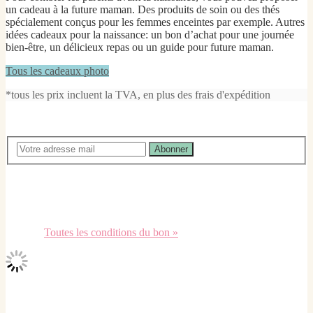
un cadeau à la future maman. Des produits de soin ou des thés
spécialement conçus pour les femmes enceintes par exemple. Autres
idées cadeaux pour la naissance: un bon d’achat pour une journée
bien-être, un délicieux repas ou un guide pour future maman.
Tous les cadeaux photo
*tous les prix incluent la TVA, en plus des frais d'expédition
Inscrivez-vous à notre Newsletter
Abonner
La newsletter contient des campagnes de réduction, de nouvelles
idées de cadeaux et des instructions de bricolage. Si vous vous
inscrivez, nous vous offrons un bon cadeau de 5,00 EUR pour votre
prochaine commande. La désinscription est possible à tout
moment.
Toutes les conditions du bon »
5,-€