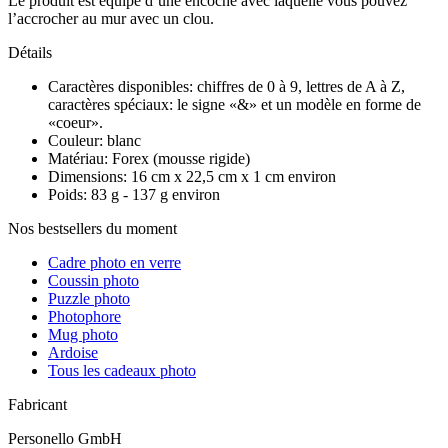
Le produit est équipé d’une encoche avec laquelle vous pouvez
l’accrocher au mur avec un clou.
Détails
Caractères disponibles: chiffres de 0 à 9, lettres de A à Z,
caractères spéciaux: le signe «&» et un modèle en forme de
«coeur».
Couleur: blanc
Matériau: Forex (mousse rigide)
Dimensions: 16 cm x 22,5 cm x 1 cm environ
Poids: 83 g - 137 g environ
Nos bestsellers du moment
Cadre photo en verre
Coussin photo
Puzzle photo
Photophore
Mug photo
Ardoise
Tous les cadeaux photo
Fabricant
Personello GmbH